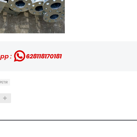
pp :
628118170181
PETIR