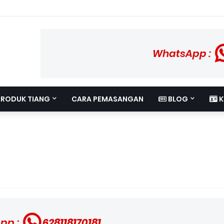
WhatsApp :
PRODUK TIANG
CARA PEMASANGAN
BLOG
K
pp :
628118170181