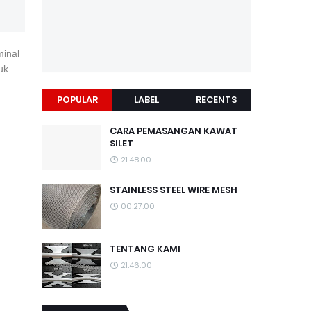
minal
uk
POPULAR
LABEL
RECENTS
CARA PEMASANGAN KAWAT
SILET
21.48.00
STAINLESS STEEL WIRE MESH
00.27.00
TENTANG KAMI
21.46.00