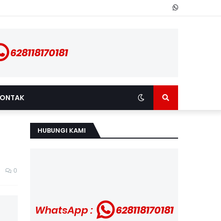
628118170181
ONTAK
HUBUNGI KAMI
0
WhatsApp :
628118170181