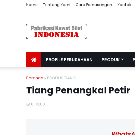
Home
Tentang Kami
Cara Pemasangan
Kontak
PROFILE PERUSAHAAN
PRODUK
Beranda
PRODUK TIANG
Tiang Penangkal Petir
01.10.00
WhatsA