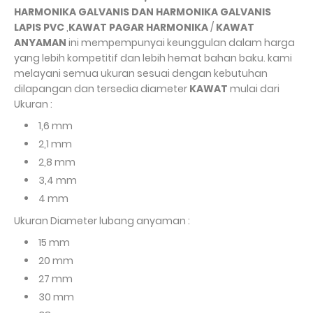
HARMONIKA GALVANIS DAN HARMONIKA GALVANIS
LAPIS PVC
,
KAWAT PAGAR HARMONIKA
/
KAWAT
ANYAMAN
ini mempempunyai keunggulan dalam harga
yang lebih kompetitif dan lebih hemat bahan baku. kami
melayani semua ukuran sesuai dengan kebutuhan
dilapangan dan tersedia diameter
KAWAT
mulai dari
Ukuran :
1,6 mm
2,1 mm
2,8 mm
3,4 mm
4 mm
Ukuran Diameter lubang anyaman :
15 mm
20 mm
27 mm
30 mm